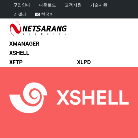
Skip
구입안내
다운로드
고객지원
기술지원
to
리셀러
한국어
content
XMANAGER
XSHELL
XFTP
XLPD